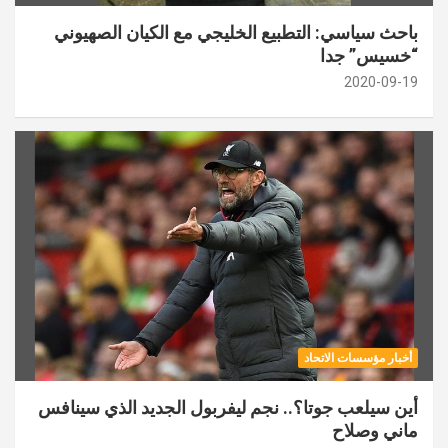
باحث سياسي: التطبيع الخليجي مع الكيان الصهيوني
“خسيس” جدا
2020-09-19
أخبار مؤسسات الاتحاد
أين سيلعب جوتا؟.. نجم ليفربول الجديد الذي سينافس
ماني وصلاح