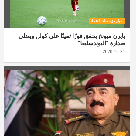
أخبار مؤسسات الاتحاد
بايرن ميونخ يحقق فوزًا ثمينًا على كولن ويعتلي
صدارة “البوندسليغا”
2020-10-31
أمن