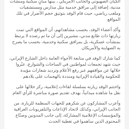
الكيان الصهيوني والجانب الأمريكي ، بينها مبانٍ سكنية ومنشآت
مدنية، إضافة إلى مرافق خدمية مثل مدارس ومستشفيات
وملعب رياضي، حيث قام الوفد بتوثيق حجم الأضرار في تلك
المواقع.
وأكد أعضاء الوفد، بحسب مشاهداتهم، أن المواقع التي تمت
زيارتها ذات طابع مدني، مشيرين إلى أن ما تم رصده لا يرتبط
بمنشآت عسكرية، بل بمرافق سكنية وخدمية، بحسب ما يصرح
به الصهاينة والأمريكان
كما شارك الوفد في متابعة الأجواء العامة داخل الشارع الإيراني،
حيث شهد تجمعات لمواطنين في الساحات والشوارع، عبّروا
خلالها عن مواقفهم عبر رفع الأعلام وترديد شعارات مؤيدة
للحكومة والقيادة الإيرانية ومنددة بالهجمات على بلادهم .
واختتم الوفد زيارته بسلسلة لقاءات إعلامية، ركز خلالها على
نقل ما شاهده ميدانياً، بهدف تقديم صورة مباشرة للرأي العام.
وأعرب المشاركون عن شكرهم للجهات المنظمة للزيارة، من
الجانب الإيراني، وكذلك لاتحاد الإذاعات والتلفزيونات العراقية
والمؤسسات الإعلامية المشاركة، إلى جانب المدونين وصنّاع
المحتوى الذين ساهموا في تغطية الحدث.