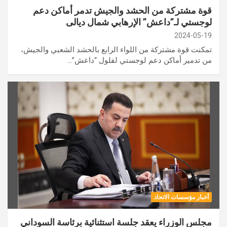
قوة مشتركة من الحشد والجيش تدمر أماكن دعم
لوجستي لـ”داعش” الإرهابي شمال ديالى
2024-05-19
تمكنت قوة مشتركة من اللواء الرابع بالحشد الشعبي والجيش،
من تدمير أماكن دعم لوجستي لفلول “داعش”…
أخبار مؤسسات الاتحاد
مجلس الوزراء يعقد جلسة استثنائية برئاسة السوداني