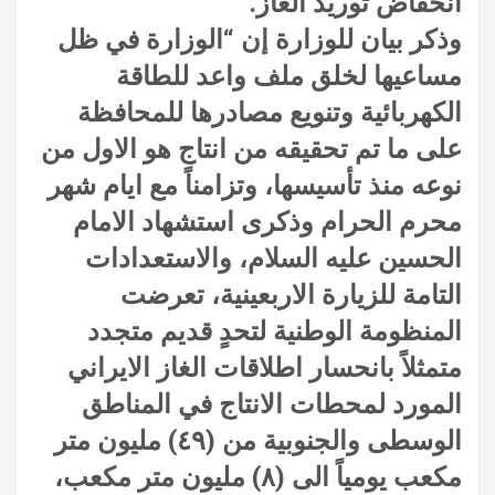
انخفاض توريد الغاز.
وذكر بيان للوزارة إن “الوزارة في ظل
مساعيها لخلق ملف واعد للطاقة
الكهربائية وتنويع مصادرها للمحافظة
على ما تم تحقيقه من انتاج هو الاول من
نوعه منذ تأسيسها، وتزامناً مع ايام شهر
محرم الحرام وذكرى استشهاد الامام
الحسين عليه السلام، والاستعدادات
التامة للزيارة الاربعينية، تعرضت
المنظومة الوطنية لتحدٍ قديم متجدد
متمثلاً بانحسار اطلاقات الغاز الايراني
المورد لمحطات الانتاج في المناطق
الوسطى والجنوبية من (٤٩) مليون متر
مكعب يومياً الى (٨) مليون متر مكعب،