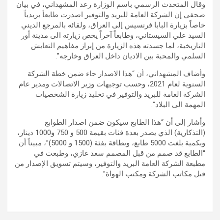
وقال المتحدث الرسمي باسم الوزارة رعد المشهداني، في بيان
صحفي إن الشركة العامة للبريد والتوفير اصدرت طابعاً بريدياً
خاصاً بزيارة البابا فرنسيس إلى العراق، ولقائه بالمرجع الديني
السيد علي السيستاني، وطابعاً آخراً يخص زيارته الى مدينة أور
التاريخية، لما جسدته هذه الزيارة من إبراز مفاهيم التعايش
السلمي والمحبة بين الاديان داخل العراق وخارجه”.
وأضاف المشهداني، أن “هذا الاصدار جاء ضمن خطة الشركة
السنوية لعام 2021، وحسب توجيهات وزير الاتصالات ومدير عام
الشركة العامة للبريد والتوفير في تخليد زيارة الشخصيات
المهمة الى البلاد”.
وأشار إلى أن “هذا الطابع سيكون ضمن اصدار الطوابع
(التذكارية) الذي يصدر بعدة فئات بقيمة 500 و 750 و1000 دينار،
وبكمية بلغت 5000 طابع، وبطاقة بفئة (1500 و 5000)”، مبيناً أن
“الطابع قد صمم من قبل المصمم سعد غازي، وطبعت في
مطبعة الشركة العامة البريد والتوفير، وسيتم تسويق الإصدار من
قبل مكاتب الشركة ومكتب الهواة”.