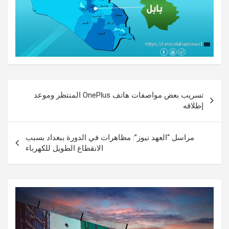
تصفّح
تسريب بعض مواصفات هاتف OnePlus المنتظر وموعد
المقالات
إطلاقه
مراسل “العهد نيوز”: مظاهرات في الدورة ببغداد بسبب
الانقطاع الطويل للكهرباء