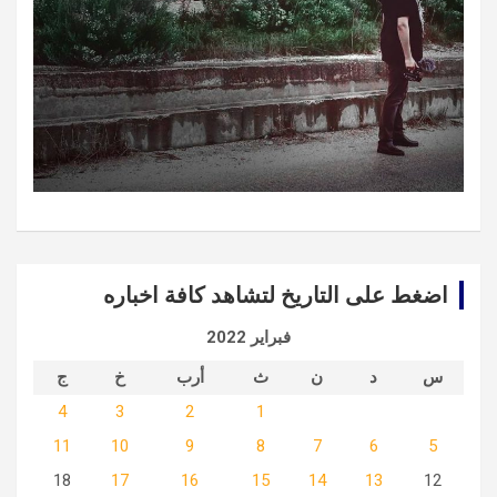
اضغط على التاريخ لتشاهد كافة اخباره
فبراير 2022
س
د
ن
ث
أرب
خ
ج
4
3
2
1
11
10
9
8
7
6
5
18
17
16
15
14
13
12